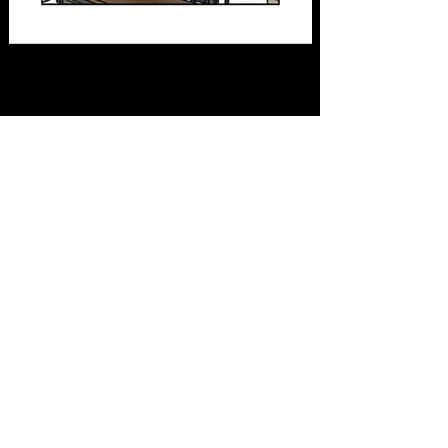
Ηρωίδα 3.
Λωξάνδρα Λούκας
Ηρωίδα 4.
Χρύσα Γκούμα