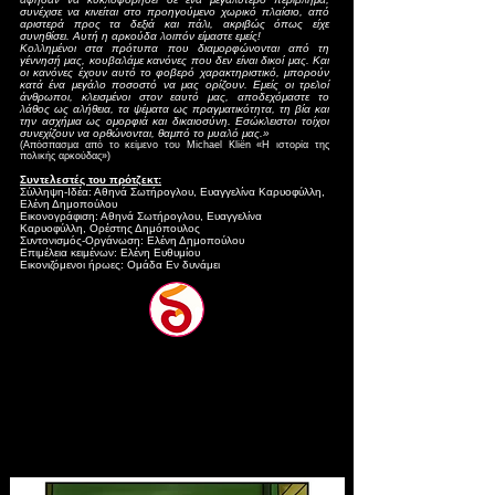
συνέχισε να κινείται στο προηγούμενο χωρικό πλαίσιο, από
αριστερά προς τα δεξιά και πάλι, ακριβώς όπως είχε
συνηθίσει. Αυτή η αρκούδα λοιπόν είμαστε εμείς!
Κολλημένοι στα πρότυπα που διαμορφώνονται από τη
γέννησή μας, κουβαλάμε κανόνες που δεν είναι δικοί μας. Και
οι κανόνες έχουν αυτό το φοβερό χαρακτηριστικό, μπορούν
κατά ένα μεγάλο ποσοστό να μας ορίζουν. Εμείς οι τρελοί
άνθρωποι, κλεισμένοι στον εαυτό μας, αποδεχόμαστε το
λάθος ως αλήθεια, τα ψέματα ως πραγματικότητα, τη βία και
την ασχήμια ως ομορφιά και δικαιοσύνη. Εσώκλειστοι τοίχοι
συνεχίζουν να ορθώνονται, θαμπό το μυαλό μας.»
(Απόσπασμα από το κείμενο του Michael Kliën
«Η ιστορία της
πολικής αρκούδας»)
Συντελεστές του πρότζεκτ:
Σύλληψη-Ιδέα: Αθηνά Σωτήρογλου, Ευαγγελίνα Καρυοφύλλη,
Ελένη Δημοπούλου
Εικονογράφιση: Αθηνά Σωτήρογλου, Ευαγγελίνα
Καρυοφύλλη, Ορέστης Δημόπουλος
Συντονισμός-Οργάνωση: Ελένη Δημοπούλου
Επιμέλεια κειμένων: Ελένη Ευθυμίου
Εικονιζόμενοι ήρωες: Ομάδα Εν δυνάμει
Ήρωας 1.
Μιχάλης Ντολόπουλος