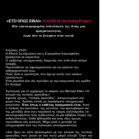
«ΕΤΣΙ ΟΠΩΣ ΕΙΝΑΙ»
#COVID19 On-Going Project
Μία εικονογραφημένη αποτύπωση της δικής μας
πραγματικότητας,
τώρα που τα βιώματα είναι κοινά.
Απρίλιος 2020.
Η Αθηνά Σωτήρογλου και η Ευαγγελίνα Καρυοφύλλη,
βρίσκονται σε καραντίνα.
Ο ορίζοντας υποχρεωτικής διαμονής στο σπίτι είναι ακόμα
ασαφής.
Προσπαθούν να αφουγγραστούν και να ορίσουν την
καθημερινότητά τους.
Ποιές είναι οι ομοιότητες που έχει με αυτήν των οικείων
προσώπων;
Έτσι γεννιέται ένα νέο πρότζεκτ με πρωταγωνιστή την ομάδα
Εν δυνάμει.
Έμπνευση για το εγχείρημα το κείμενο του
Michael Kliën
«Η
ιστορία της πολικής αρκούδας».
Αφανείς ήρωες, "πολικές αρκούδες", απομονωμένοι στο
χώρο τους, δράσεις κοινές με περιεχόμενο υποχρεωτικά
κοινότυπο.
Έτσι όπως ο καθένας πραγματικά είναι.
Αυτή
η ποίηση του
ανούσιου, της ρουτίνας,
του
εγκλωβισμού
και
της
μοναξιάς
είναι που παρακινεί τις νεαρές καλλιτέχνιδες να
εικονογραφήσουν τους ανθρώπους σε μία αβέβαιη στιγμή της
ανθρωπότητας. Κάθε εβδομάδα και ένας νέος ήρωας
προστίθεται στη συλλογή. Μέχρι αυτή η
μοναξιά
να
απορροφηθεί από την συλλογική υποκειμενικότητα.
«Δεν ξέρω αν είστε εξοικειωμένοι με την ιστορία της πολικής
αρκούδας που ζούσε σε ένα πολύ μικρό κλουβί. Όταν την
αφήσαν να κυκλοφορήσει σε ένα μεγαλύτερο περίβλημα,